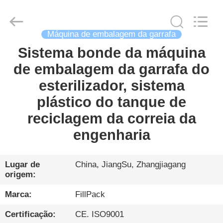
Zhangjiagang
City
FILL-
PACK
Machinery
Co.,
Máquina de embalagem da garrafa
Ltd.
All
Sistema bonde da máquina
CASA
Rights
Reserved.
de embalagem da garrafa do
PRODUTOS
esterilizador, sistema
plástico do tanque de
SOBRE
reciclagem da correia da
NÓS
engenharia
EXCURSÃO
Lugar de
China, JiangSu, Zhangjiagang
origem:
DA
FÁBRICA
Marca:
FillPack
Certificação:
CE. ISO9001