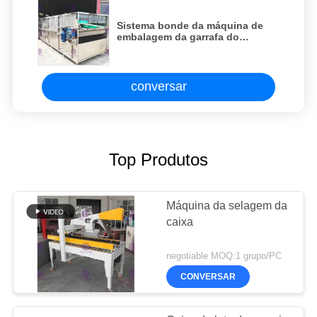
Sistema bonde da máquina de
embalagem da garrafa do
esterilizador, sistema plástico do
tanque de reciclagem da correia
da engenharia
conversar
Top Produtos
Máquina da selagem da
caixa
negotiable MOQ:1 grupo/PC
CONVERSAR