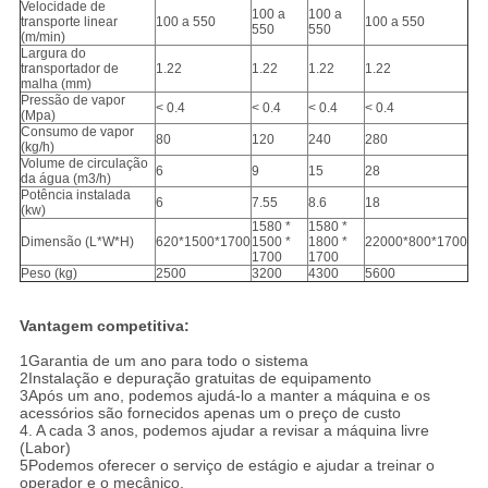
Velocidade de
100 a
100 a
transporte linear
100 a 550
100 a 550
550
550
(m/min)
Largura do
transportador de
1.22
1.22
1.22
1.22
malha (mm)
Pressão de vapor
< 0.4
< 0.4
< 0.4
< 0.4
(Mpa)
Consumo de vapor
80
120
240
280
(kg/h)
Volume de circulação
6
9
15
28
da água (m3/h)
Potência instalada
6
7.55
8.6
18
(kw)
1580 *
1580 *
Dimensão (L*W*H)
620*1500*1700
1500 *
1800 *
22000*800*1700
1700
1700
Peso (kg)
2500
3200
4300
5600
Vantagem competitiva:
1Garantia de um ano para todo o sistema
2Instalação e depuração gratuitas de equipamento
3Após um ano, podemos ajudá-lo a manter a máquina e os
acessórios são fornecidos apenas um o preço de custo
4. A cada 3 anos, podemos ajudar a revisar a máquina livre
(Labor)
5Podemos oferecer o serviço de estágio e ajudar a treinar o
operador e o mecânico.