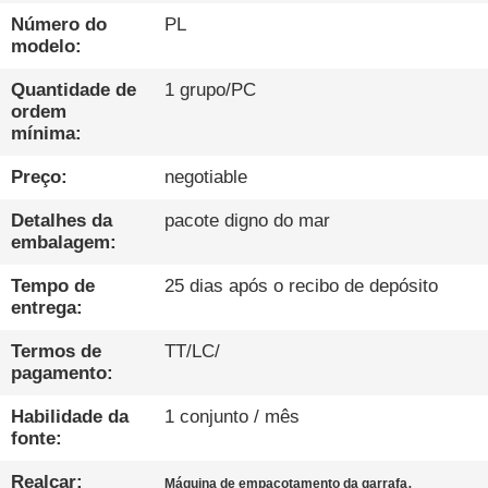
CONTROLE
Número do
PL
DA
modelo:
QUALIDADE
Quantidade de
1 grupo/PC
ordem
mínima:
CONTACTE-
Preço:
negotiable
NOS
Detalhes da
pacote digno do mar
embalagem:
NOTÍCIA
Tempo de
25 dias após o recibo de depósito
entrega:
FALEM
AGORA.
Termos de
TT/LC/
pagamento:
Habilidade da
1 conjunto / mês
MAPA
fonte:
DO
Realçar:
,
Máquina de empacotamento da garrafa