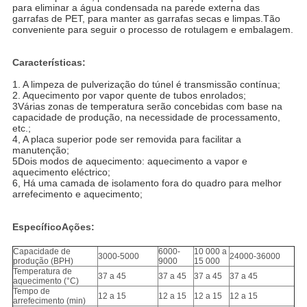
para eliminar a água condensada na parede externa das
garrafas de PET, para manter as garrafas secas e limpas.Tão
conveniente para seguir o processo de rotulagem e embalagem.
Características:
1. A limpeza de pulverização do túnel é transmissão contínua;
2. Aquecimento por vapor quente de tubos enrolados;
3Várias zonas de temperatura serão concebidas com base na
capacidade de produção, na necessidade de processamento,
etc.;
4, A placa superior pode ser removida para facilitar a
manutenção;
5Dois modos de aquecimento: aquecimento a vapor e
aquecimento eléctrico;
6, Há uma camada de isolamento fora do quadro para melhor
arrefecimento e aquecimento;
Específico
Ações:
Capacidade de
6000-
10 000 a
3000-5000
24000-36000
produção (BPH)
9000
15 000
Temperatura de
37 a 45
37 a 45
37 a 45
37 a 45
aquecimento (°C)
Tempo de
12 a 15
12 a 15
12 a 15
12 a 15
arrefecimento (min)