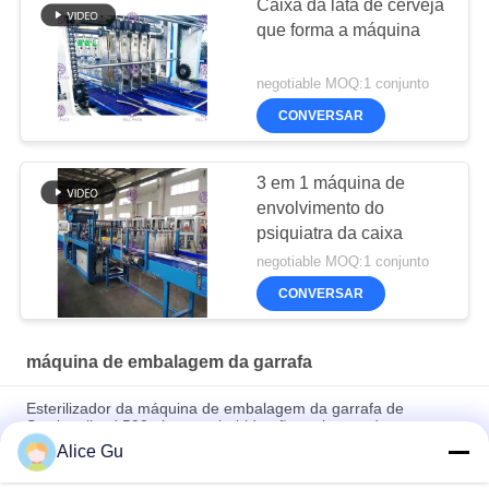
Caixa da lata de cerveja
que forma a máquina
negotiable MOQ:1 conjunto
CONVERSAR
3 em 1 máquina de
envolvimento do
psiquiatra da caixa
negotiable MOQ:1 conjunto
CONVERSAR
máquina de embalagem da garrafa
Esterilizador da máquina de embalagem da garrafa de
Sectionalized 500ml para a bebida não carbonatada
Alice Gu
Máquina refrigerando pura do chá de gelo do esterilizador da
máquina de embalagem da garrafa do pulverizador de água