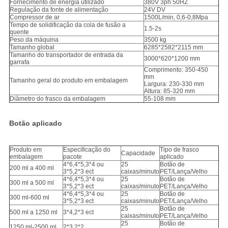
Fornecimento de energia utilizado
380V 3ph 50HZ
Regulação da fonte de alimentação
24V DV
Compressor de ar
1500L/min, 0,6-0,8Mpa
Tempo de solidificação da cola de fusão a
1.5-2s
quente
Peso da máquina
3500 kg
Tamanho global
6285*2582*2115 mm
Tamanho do transportador de entrada da
3000*620*1200 mm
garrafa
Comprimento: 350-450
mm
Tamanho geral do produto em embalagem
Largura: 230-330 mm
Altura: 85-320 mm
Diâmetro do frasco da embalagem
55-108 mm
Botão aplicado
Produto em
Especificação do
Tipo de frasco
Capacidade
embalagem
pacote
aplicado
4*6,4*5,3*4 ou
25
Botão de
200 ml a 400 ml
3*5,2*3 ect
caixas/minuto
PET/Lança/Velho
4*6,4*5,3*4 ou
25
Botão de
300 ml a 500 ml
3*5,2*3 ect
caixas/minuto
PET/Lança/Velho
4*6,4*5,3*4 ou
25
Botão de
300 ml-600 ml
3*5,2*3 ect
caixas/minuto
PET/Lança/Velho
25
Botão de
500 ml a 1250 ml
3*4,2*3 ect
caixas/minuto
PET/Lança/Velho
25
Botão de
1250 ml-2500 ml
2*3,2*2