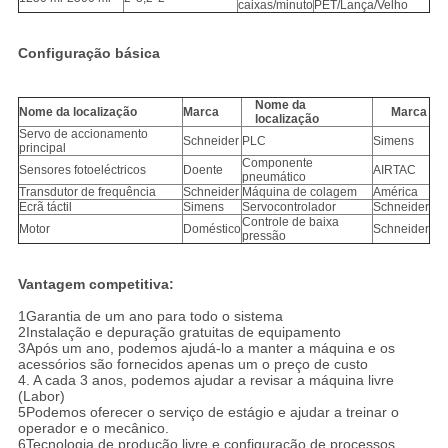
caixas/minuto
PET/Lança/Velho
Configuração básica
Nome da
Nome da localização
Marca
Marca
localização
Servo de accionamento
Schneider
PLC
Simens
principal
Componente
Sensores fotoeléctricos
Doente
AIRTAC
pneumático
Transdutor de frequência
Schneider
Máquina de colagem
América
Ecrã táctil
Simens
Servocontrolador
Schneider
Controle de baixa
Motor
Doméstico
Schneider
pressão
Vantagem competitiva:
1Garantia de um ano para todo o sistema
2Instalação e depuração gratuitas de equipamento
3Após um ano, podemos ajudá-lo a manter a máquina e os
acessórios são fornecidos apenas um o preço de custo
4. A cada 3 anos, podemos ajudar a revisar a máquina livre
(Labor)
5Podemos oferecer o serviço de estágio e ajudar a treinar o
operador e o mecânico.
6Tecnologia de produção livre e configuração de processos