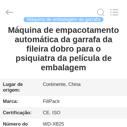
Zhangjiagang
City
FILL-
PACK
Machinery
Co.,
Máquina de embalagem da garrafa
Ltd.
All
Máquina de empacotamento
CASA
Rights
Reserved.
automática da garrafa da
PRODUTOS
fileira dobro para o
psiquiatra da película de
SOBRE
embalagem
NÓS
Lugar de
Continente, China
origem:
EXCURSÃO
DA
Marca:
FillPack
FÁBRICA
Certificação:
CE. ISO
Número do
WD-XB25