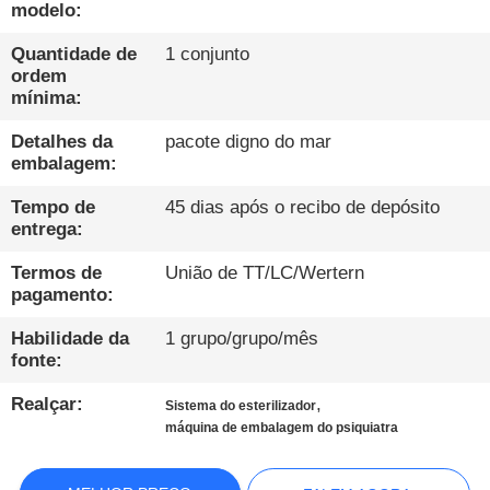
CONTROLE
modelo:
DA
Quantidade de
1 conjunto
QUALIDADE
ordem
mínima:
Detalhes da
pacote digno do mar
CONTACTE-
embalagem:
NOS
Tempo de
45 dias após o recibo de depósito
entrega:
NOTÍCIA
Termos de
União de TT/LC/Wertern
pagamento:
FALEM
Habilidade da
1 grupo/grupo/mês
AGORA.
fonte:
Realçar:
,
Sistema do esterilizador
MAPA
máquina de embalagem do psiquiatra
DO