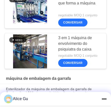
que forma a máquina
negotiable MOQ:1 conjunto
CONVERSAR
3 em 1 máquina de
envolvimento do
psiquiatra da caixa
negotiable MOQ:1 conjunto
CONVERSAR
máquina de embalagem da garrafa
Esterilizador da máquina de embalagem da garrafa de
Sectionalized 500ml para a bebida não carbonatada
Alice Gu
Máquina refrigerando pura do chá de gelo do esterilizador da
máquina de embalagem da garrafa do pulverizador de água