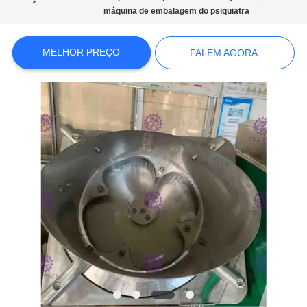
SITE
máquina de embalagem do psiquiatra
POLÍTICA
MELHOR PREÇO
FALEM AGORA.
DE
PRIVACIDADE