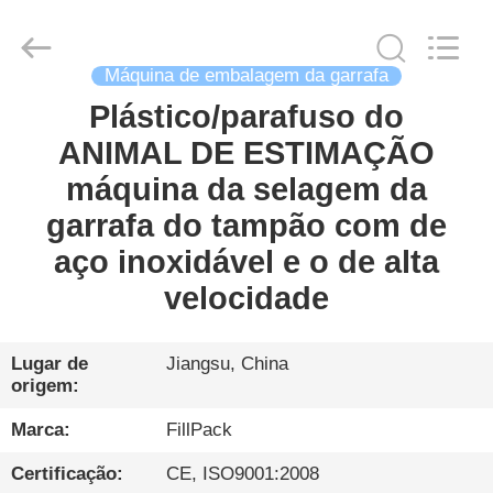
Zhangjiagang
City
FILL-
PACK
Machinery
Co.,
Máquina de embalagem da garrafa
Ltd.
All
Plástico/parafuso do
CASA
Rights
Reserved.
ANIMAL DE ESTIMAÇÃO
PRODUTOS
máquina da selagem da
garrafa do tampão com de
SOBRE
aço inoxidável e o de alta
NÓS
velocidade
EXCURSÃO
Lugar de
Jiangsu, China
origem:
DA
FÁBRICA
Marca:
FillPack
Certificação:
CE, ISO9001:2008