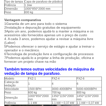
Tipo de tampa
Capa de parafuso de plástico
Potência
1.1kw
Dimensão
1000*850*2000 mm
Peso
600 kg
Vantagem comparativa
1Garantia de um ano para todo o sistema
2Instalação e depuração gratuitas de equipamento
3Após um ano, podemos ajudá-lo a manter a máquina e os
acessórios são fornecidos apenas um o preço de custo
4. A cada 3 anos, podemos ajudar a revisar a máquina livre
(Labor)
5Podemos oferecer o serviço de estágio e ajudar a treinar o
operador e o mecânico.
6Tecnologia de produção livre e configuração de processos
7Podemos ajudá-lo a projetar a linha de produção, oficina e
fornecer um projeto chave na mão
Também temos outras velocidades de máquina de
vedação de tampa de parafuso.
Modelo
FXZ-1
FXZ-4
FXZ-6
Cabeça de
1
4
6
vedação
Velocidade
1500 BPH
3000-4000BPH
5000-6000BPH
Peso
600 kg
700 kg
800 kg
1000*850*2000
1350*1150*2000
1450*1150*2000
Dimenção
mm
mm
mm
Potência
1.1 kW
1.1 kW + 0,37 kW
1.1 kW + 0,37 kW