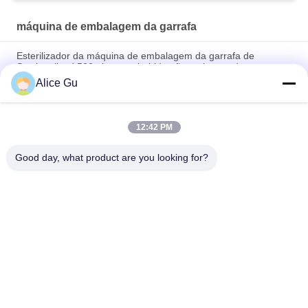
máquina de embalagem da garrafa
Esterilizador da máquina de embalagem da garrafa de
Sectionalized 500ml para a bebida não carbonatada
Alice Gu
Máquina refrigerando pura do chá de gelo do esterilizador da
máquina de embalagem da garrafa do pulverizador de água
12:42 PM
Alimentação contínua automática da máquina quente do
empacotador da caixa da garrafa da colagem
Good day, what product are you looking for?
Categorias populares
Todos
Máquina De 
Planta De 
Enchimento Da Água
Enchimento Da 
Água Potável
Máquina De 
Máquina De 
Enchimento De 
Enchimento Quente
Água De 5 Galões
Máquina De 
Máquina De 