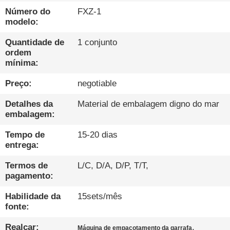
CONTROLE
Número do
FXZ-1
DA
modelo:
QUALIDADE
Quantidade de
1 conjunto
ordem
mínima:
CONTACTE-
Preço:
negotiable
NOS
Detalhes da
Material de embalagem digno do mar
embalagem:
NOTÍCIA
Tempo de
15-20 dias
entrega:
FALEM
AGORA.
Termos de
L/C, D/A, D/P, T/T,
pagamento:
Habilidade da
15sets/mês
MAPA
fonte:
DO
Realçar:
,
Máquina de empacotamento da garrafa