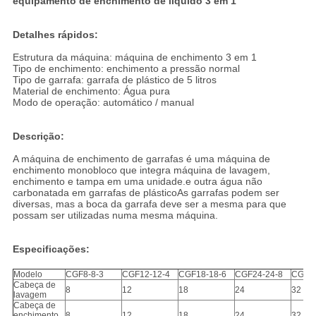
equipamento de enchimento de líquido 3 em 1
Detalhes rápidos:
Estrutura da máquina: máquina de enchimento 3 em 1
Tipo de enchimento: enchimento a pressão normal
Tipo de garrafa: garrafa de plástico de 5 litros
Material de enchimento: Água pura
Modo de operação: automático / manual
Descrição:
A máquina de enchimento de garrafas é uma máquina de
enchimento monobloco que integra máquina de lavagem,
enchimento e tampa em uma unidade.e outra água não
carbonatada em garrafas de plásticoAs garrafas podem ser
diversas, mas a boca da garrafa deve ser a mesma para que
possam ser utilizadas numa mesma máquina.
Especificações:
Modelo
CGF8-8-3
CGF12-12-4
CGF18-18-6
CGF24-24-8
CGF32
Cabeça de
8
12
18
24
32
lavagem
Cabeça de
enchimento
8
12
18
24
32