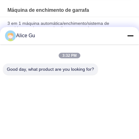
Máquina de enchimento de garrafa
3 em 1 máquina automática/enchimento/sistema de
enchimento das gotas de olho e tampando
Alice Gu
Linha de produção de vidro 40 cabeça do vinagre do controle
do PLC da máquina de engarrafamento
3:32 PM
Lavagem linear da água potável da máquina de
engarrafamento, enchimento, máquina tampando
Good day, what product are you looking for?
Categorias populares
Todos
Máquina De 
Planta De 
Enchimento Da Água
Enchimento Da 
Água Potável
Máquina De 
Máquina De 
Enchimento De 
Enchimento Quente
Água De 5 Galões
Máquina De 
Máquina De 