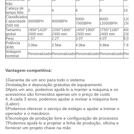
Não
Cabeça de
3
4
6
8
10
tampa Não
Classificados
5000-
8000-
12000
Capacidade
3000BPH
4000BPH
7000BPH
12000BPH
1500
(500 ml)
Tamanho
1900*1420*
2200*1600*
2450*1900*
2750*1180*
4000*
global
2000 mm
2300 mm
2300 mm
2400 mm
2300
Peso
1.5T
2.2T
3.0T
4.0T
8.0T
Potência
3.0kw
3.5kw
4.0kw
4.8kw
7.6kw
(KW)
Voltagem
Personalizado
Personalizado
Personalizado
Personalizado
Perso
nominal
Vantagem competitiva:
1Garantia de um ano para todo o sistema
2Instalação e depuração gratuitas de equipamento
3Após um ano, podemos ajudá-lo a manter a máquina e os
acessórios são fornecidos apenas um o preço de custo
4. A cada 3 anos, podemos ajudar a revisar a máquina livre
(Labor)
5Podemos oferecer o serviço de estágio e ajudar a treinar o
operador e o mecânico.
6Tecnologia de produção livre e configuração de processos
7Podemos ajudá-lo a projetar a linha de produção, oficina e
fornecer um projeto chave na mão