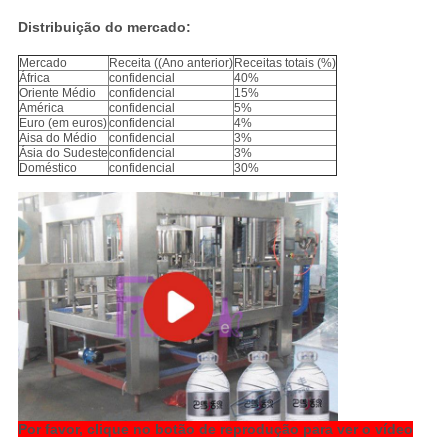
Distribuição do mercado:
Mercado
Receita ((Ano anterior)
Receitas totais (%)
África
confidencial
40%
Oriente Médio
confidencial
15%
América
confidencial
5%
Euro (em euros)
confidencial
4%
Aisa do Médio
confidencial
3%
Ásia do Sudeste
confidencial
3%
Doméstico
confidencial
30%
Por favor, clique no botão de reprodução para ver o vídeo