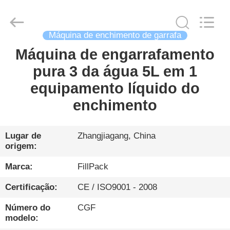
Zhangjiagang
City
FILL-
PACK
Machinery
Co.,
Máquina de enchimento de garrafa
Ltd.
All
Máquina de engarrafamento
CASA
Rights
Reserved.
pura 3 da água 5L em 1
PRODUTOS
equipamento líquido do
enchimento
SOBRE
NÓS
Lugar de
Zhangjiagang, China
origem:
EXCURSÃO
Marca:
FillPack
DA
Certificação:
CE / ISO9001 - 2008
FÁBRICA
Número do
CGF
modelo: