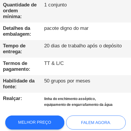
CONTROLE
Quantidade de
1 conjunto
DA
ordem
mínima:
QUALIDADE
Detalhes da
pacote digno do mar
embalagem:
CONTACTE-
Tempo de
20 dias de trabalho após o depósito
NOS
entrega:
Termos de
TT & L/C
NOTÍCIA
pagamento:
Habilidade da
50 grupos por meses
FALEM
fonte:
AGORA.
Realçar:
,
linha do enchimento asséptico
equipamento de engarrafamento da água
MAPA
DO
MELHOR PREÇO
FALEM AGORA.