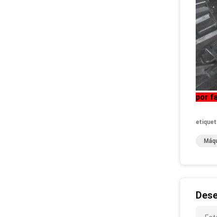
por f
etiquet
Máqu
Dese