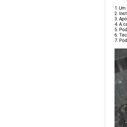
1. Um 
2. Ins
3. Ap
4. A c
5. Pod
6. Tec
7. Pod