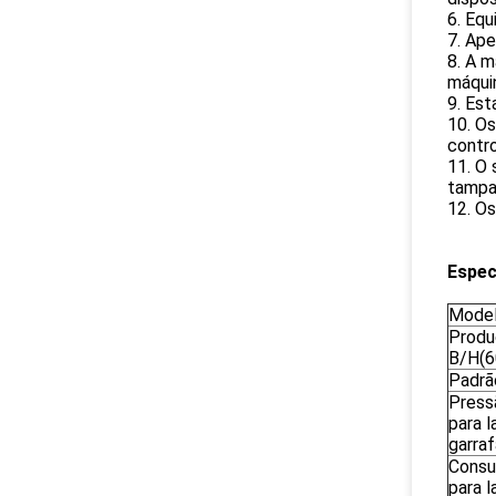
6. Equ
7. Ape
8. A m
máqui
9. Es
10. Os
contr
11. O
tampa
12. O
Espec
Mode
Produ
B/H(6
Padrã
Press
para 
garraf
Consu
para 