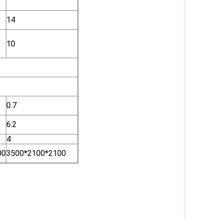
14
10
0.7
6.2
4
00
3500*2100*2100