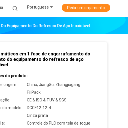
Portuguese
ia
Pedir um orçamento
 Do Equipamento Do Refresco De Aço Inoxidável
omáticos em 1 fase de engarrafamento do
nto do equipamento do refresco de aço
ável
es do produto:
de origem:
China, JiangSu, Zhangjiagang
FillPack
cação:
CE & ISO & TUV & SGS
 do modelo:
DCGF12-12-4
Cinza prata
le:
Controle do PLC com tela de toque