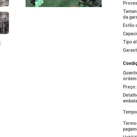
Proce
Taman
da gar
Estilo
Capaci
Tipo el
Garant
Condiç
Quanti
ordem 
Preço:
Detalh
embal
Tempo 
Termo
pagam