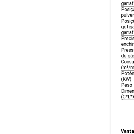
garraf
Posiç
pulve
Posiç
gotej
garraf
Preci
enchi
Press
de gá
Consu
(m³/m
Potên
(KW)
Peso 
Dime
(C*L
Vanta