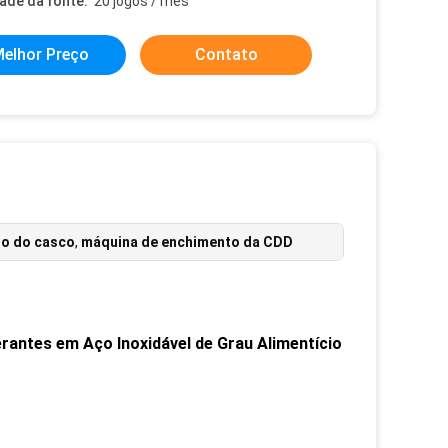
dade da fonte:
20 jogos / mês
elhor Preço
Contato
to do casco
,
máquina de enchimento da CDD
antes em Aço Inoxidável de Grau Alimentício