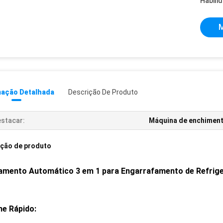
Habili
M
mação Detalhada
Descrição De Produto
stacar:
Máquina de enchimen
ição de produto
amento Automático 3 em 1 para Engarrafamento de Refriger
he Rápido: