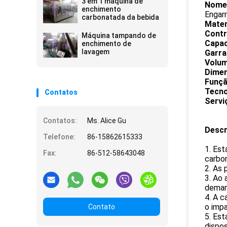
3 em 1 máquina de
Nome
enchimento
Engar
carbonatada da bebida
Mater
Contr
Máquina tampando de
Capac
enchimento de
lavagem
Garra
Volum
Dimen
Funçã
Tecno
Contatos
Servi
Contatos:
Ms. Alice Gu
Descr
Telefone:
86-15862615333
1. Es
Fax:
86-512-58643048
carbon
2. As 
3. Ao 
deman
4. A 
o imp
Contato
5. Est
dispos