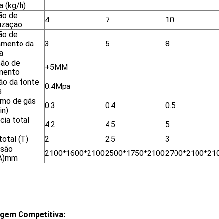
a (kg/h)
ão de
4
7
10
rização
ão de
amento da
3
5
8
a
são de
+5MM
mento
ão da fonte
0.4Mpa
s
mo de gás
0.3
0.4
0.5
in)
cia total
4.2
4.5
5
total (T)
2
2.5
3
nsão
2100*1600*2100
2500*1750*2100
2700*2100*21
*A)mm
gem Competitiva: