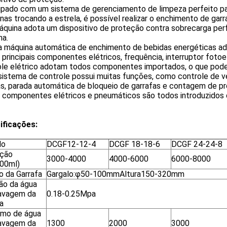
ipado com um sistema de gerenciamento de limpeza perfeito para
nas trocando a estrela, é possível realizar o enchimento de gar
áquina adota um dispositivo de proteção contra sobrecarga perf
na.
ta máquina automática de enchimento de bebidas energéticas ad
 principais componentes elétricos, frequência, interruptor fotoel
ole elétrico adotam todos componentes importados, o que pode
 sistema de controle possui muitas funções, como controle de 
s, parada automática de bloqueio de garrafas e contagem de pr
s componentes elétricos e pneumáticos são todos introduzidos
ificações:
lo
DCGF12-12-4
DCGF 18-18-6
DCGF 24-24-8
ção
3000-4000
4000-6000
6000-8000
00ml)
o da Garrafa
Gargalo:φ50-100mmAltura150-320mm
ão da água
lavagem da
0.18-0.25Mpa
a
mo de água
lavagem da
1300
2000
3000