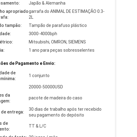
ssamento:
Japão & Alemanha
ho apropriado
garrafa do ANIMAL DE ESTIMAÇÃO 0.3-
rafa:
2L
 do tampão:
Tampão de parafuso plástico
dade:
3000-4000bph
étrico:
Mitsubishi, OMRON, SIEMENS
ia:
1 ano para peças sobresselentes
ões de Pagamento e Envio:
dade de
1 conjunto
mínima:
20000-50000USD
es da
pacote de madeira do caso
agem:
30 dias de trabalho após ter recebido
de entrega:
seu pagamento do depósito
s de
TT & L/C
ento: