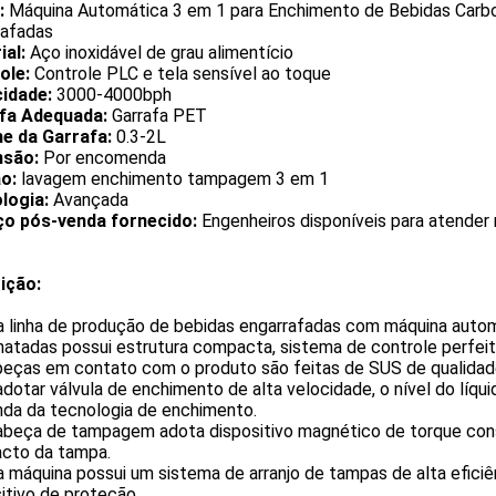
:
Máquina Automática 3 em 1 para Enchimento de Bebidas Carb
rafadas
ial:
Aço inoxidável de grau alimentício
ole:
Controle PLC e tela sensível ao toque
idade:
3000-4000bph
fa Adequada:
Garrafa PET
e da Garrafa:
0.3-2L
são:
Por encomenda
o:
lavagem enchimento tampagem 3 em 1
logia:
Avançada
ço pós-venda fornecido:
Engenheiros disponíveis para atender 
ição:
ta linha de produção de bebidas engarrafadas com máquina auto
atadas possui estrutura compacta, sistema de controle perfeito
peças em contato com o produto são feitas de SUS de qualidade,
adotar válvula de enchimento de alta velocidade, o nível do líqui
da da tecnologia de enchimento.
cabeça de tampagem adota dispositivo magnético de torque cons
acto da tampa.
a máquina possui um sistema de arranjo de tampas de alta efici
itivo de proteção.