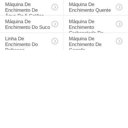
Máquina De 
Máquina De 
Enchimento De 
Enchimento Quente
Água De 5 Galões
Máquina De 
Máquina De 
Enchimento Do Suco
Enchimento 
Carbonatada Da 
Linha De 
Máquina De 
Bebida
Enchimento Do 
Enchimento De 
Refresco
Garrafa