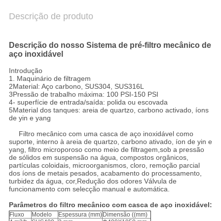
Descrição de produto
Descrição do nosso
Sistema de pré-filtro mecânico de
aço inoxidável
Introdução
1. Maquinário de filtragem
2Material: Aço carbono, SUS304, SUS316L
3Pressão de trabalho máxima: 100 PSI-150 PSI
4- superfície de entrada/saída: polida ou escovada
5Material dos tanques: areia de quartzo, carbono activado, íons
de yin e yang
Filtro mecânico com uma casca de aço inoxidável como
suporte, interno à areia de quartzo, carbono ativado, íon de yin e
yang, filtro microporoso como meio de filtragem,sob a pressão
de sólidos em suspensão na água, compostos orgânicos,
partículas coloidais, microorganismos, cloro, remoção parcial
dos íons de metais pesados, acabamento do processamento,
turbidez da água, cor,Redução dos odores Válvula de
funcionamento com selecção manual e automática.
Parâmetros do filtro mecânico com casca de aço inoxidável:
Fluxo
Modelo
Espessura (mm)
Dimensão ((mm)