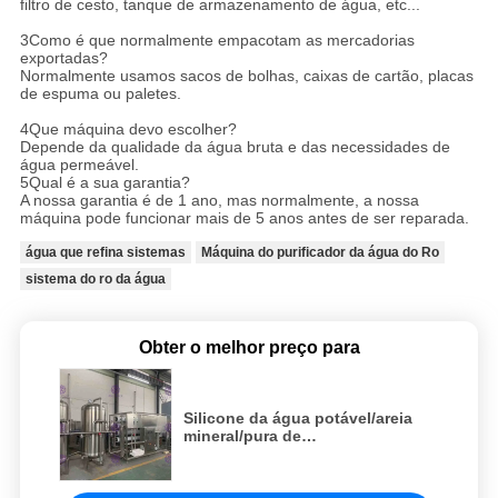
filtro de cesto, tanque de armazenamento de água, etc...
3Como é que normalmente empacotam as mercadorias
exportadas?
Normalmente usamos sacos de bolhas, caixas de cartão, placas
de espuma ou paletes.
4Que máquina devo escolher?
Depende da qualidade da água bruta e das necessidades de
água permeável.
5Qual é a sua garantia?
A nossa garantia é de 1 ano, mas normalmente, a nossa
máquina pode funcionar mais de 5 anos antes de ser reparada.
água que refina sistemas
Máquina do purificador da água do Ro
sistema do ro da água
Obter o melhor preço para
Silicone da água potável/areia
mineral/pura de
quartzo/equipamento/planta/máquina/si
ativos da filtragem do carbono