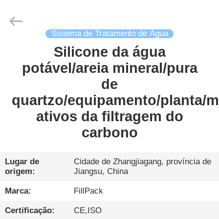
Zhangjiagang
City
FILL-
PACK
Machinery
Co.,
Sistema de Tratamento de Água
Ltd.
All
Silicone da água
CASA
Rights
Reserved.
potável/areia mineral/pura
PRODUTOS
de
quartzo/equipamento/planta/m
SOBRE
ativos da filtragem do
NÓS
carbono
EXCURSÃO
Lugar de
Cidade de Zhangjiagang, província de
origem:
Jiangsu, China
DA
FÁBRICA
Marca:
FillPack
Certificação:
CE,ISO