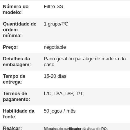
CONTROLE
Número do
Filtro-SS
DA
modelo:
QUALIDADE
Quantidade de
1 grupo/PC
ordem
mínima:
CONTACTE-
Preço:
negotiable
NOS
Detalhes da
Pano geral ou pacakge de madeira do
embalagem:
caso
NOTÍCIA
Tempo de
15-20 dias
entrega:
FALEM
AGORA.
Termos de
L/C, D/A, D/P, T/T,
pagamento:
Habilidade da
50 jogos / mês
MAPA
fonte:
DO
Realçar:
,
Máquina do purificador da água do RO