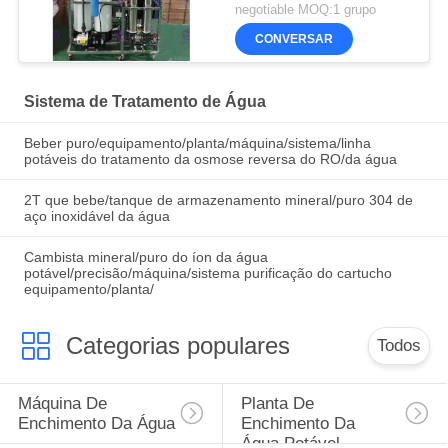
negotiable MOQ:1 grupo
CONVERSAR
Sistema de Tratamento de Água
Beber puro/equipamento/planta/máquina/sistema/linha
potáveis do tratamento da osmose reversa do RO/da água
2T que bebe/tanque de armazenamento mineral/puro 304 de
aço inoxidável da água
Cambista mineral/puro do íon da água
potável/precisão/máquina/sistema purificação do cartucho
equipamento/planta/
Categorias populares
Todos
Máquina De 
Planta De 
Enchimento Da Água
Enchimento Da 
Água Potável