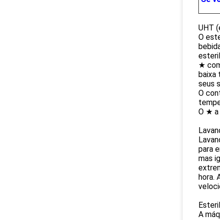
UHT (e
O este
bebida
esteri
★ com
baixa
seus s
O con
temper
O ★ a
Lavan
Lavan
para e
mas i
extre
hora. 
veloc
Esteri
A máqu