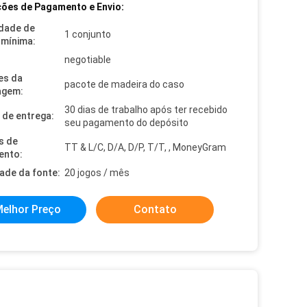
ões de Pagamento e Envio:
dade de
1 conjunto
mínima:
negotiable
es da
pacote de madeira do caso
agem:
30 dias de trabalho após ter recebido
de entrega:
seu pagamento do depósito
s de
TT & L/C, D/A, D/P, T/T, , MoneyGram
ento:
dade da fonte:
20 jogos / mês
elhor Preço
Contato