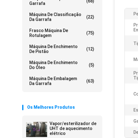
(68)
Garrafa
P
Máquina De Classificação
(22)
Da Garrafa
P
En
Frasco Máquina De
(75)
Rotulagem
Ti
Máquina De Enchimento
(12)
De Pistão
Ma
Máquina De Enchimento
(5)
Do Óleo
P
Ti
Máquina De Embalagem
(63)
Da Garrafa
Co
Os Melhores Produtos
Es
Ga
Vapor/esterilizador de
UHT de aquecimento
De
elétrico