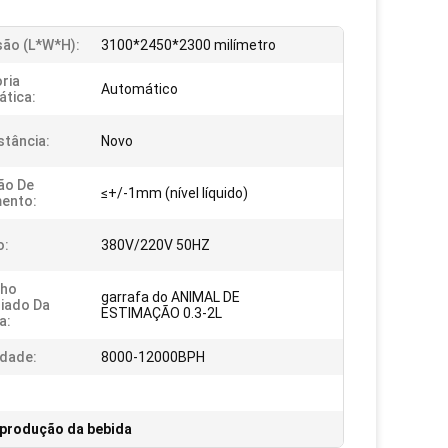
ão (l*w*h):
3100*2450*2300 milímetro
ria
Automático
tica:
stância:
Novo
ão De
≤+/-1mm (nível líquido)
ento:
o:
380V/220V 50HZ
ho
garrafa do ANIMAL DE
iado Da
ESTIMAÇÃO 0.3-2L
a:
dade:
8000-12000BPH
 produção da bebida