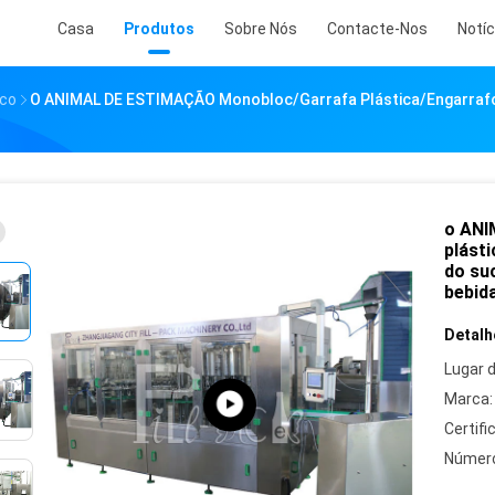
Casa
Produtos
Sobre Nós
Contacte-Nos
Notíc
co
O ANIMAL DE ESTIMAÇÃO Monobloc/garrafa Plástica/engarrafo
o ANI
plást
do su
bebid
Detalh
Lugar 
Marca:
Certifi
Número