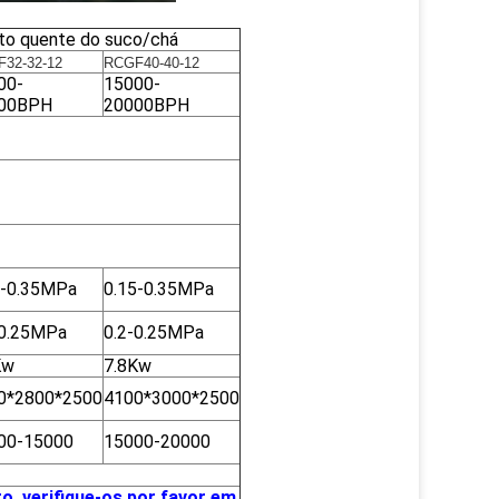
nto quente do suco/chá
32-32-12
RCGF40-40-12
00-
15000-
00BPH
20000BPH
5-0.35MPa
0.15-0.35MPa
-0.25MPa
0.2-0.25MPa
Kw
7.8Kw
0*2800*2500
4100*3000*2500
00-15000
15000-20000
o, verifique-os por favor em