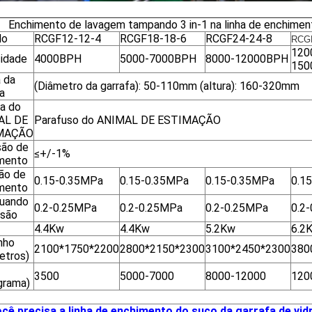
Enchimento de lavagem tampando 3 in-1 na linha de enchime
lo
RCGF12-12-4
RCGF18-18-6
RCGF24-24-8
RCGF
120
idade
4000BPH
5000-7000BPH
8000-12000BPH
150
 da
(Diâmetro da garrafa): 50-110mm (altura): 160-320mm
a
fa do
AL DE
Parafuso do ANIMAL DE ESTIMAÇÃO
MAÇÃO
são de
≤+/-1%
mento
ão de
0.15-0.35MPa
0.15-0.35MPa
0.15-0.35MPa
0.1
mento
uando
0.2-0.25MPa
0.2-0.25MPa
0.2-0.25MPa
0.2
ssão
4.4Kw
4.4Kw
5.2Kw
6.2
nho
2100*1750*2200
2800*2150*2300
3100*2450*2300
380
etros)
3500
5000-7000
8000-12000
120
grama)
cê precisa a linha de enchimento do suco da garrafa de vidr