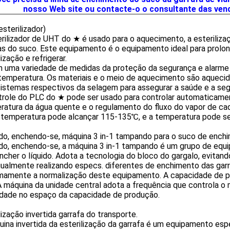
nosso Web site ou contacte-o o consultante das ven
sterilizador)
rilizador de UHT do ★ é usado para o aquecimento, a esterilizaç
s do suco. Este equipamento é o equipamento ideal para prolon
lização e refrigerar.
 uma variedade de medidas da proteção da segurança e alarme d
 temperatura. Os materiais e o meio de aquecimento são aqueci
istemas respectivos da selagem para assegurar a saúde e a seg
trole do PLC do ★ pode ser usado para controlar automaticame
atura da água quente e o regulamento do fluxo do vapor de cad
 temperatura pode alcançar 115-135℃, e a temperatura pode ser
do, enchendo-se, máquina 3 in-1 tampando para o suco de ench
do, enchendo-se, a máquina 3 in-1 tampando é um grupo de equ
ncher o líquido. Adota a tecnologia do bloco do gargalo, evitan
gualmente realizando especs. diferentes de enchimento das ga
mamente a normalização deste equipamento. A capacidade de pr
A máquina da unidade central adota a frequência que controla o
idade no espaço da capacidade de produção.
lização invertida garrafa do transporte.
ina invertida da esterilização da garrafa é um equipamento esp