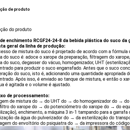
ição de produto
ição do produto
 de enchimento RCGF24-24-8 da bebida plástica do suco da 
sta geral da linha de produção:
cesso de mistura do suco é projetado de acordo com a fórmula 
a do suco é: adoce o xarope da preparação, filtragem do xarope
a do suco, degasser do vácuo, homogenizador, UHT (esterilizaçã
trado para produzir o suco engarrafado. Antes que o suco conce
ração do suco, isto é, adicionando uma quantidade apropriada de 
trado. Após isso, é enviado ao tanque de mistura, e então o xaro
ua é agitada e o volume é ajustado.
uxo de processamento
:
agem de mistura
do → do UHT do → do homogenizador do → do 
filtro do xarope do → do potenciômetro do xarope do → do eq
ilização), enchimento, a máquina 3 in-1 tampando para a garraf
lização da água do pulverizador do → da esterilização do transp
agem do envoltório do psiquiatra do → da impressora do códig