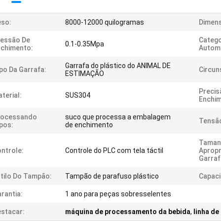
eso:
8000-12000 quilogramas
Dimens
ressão De
Catego
0.1-0.35Mpa
chimento:
Automá
Garrafa do plástico do ANIMAL DE
po Da Garrafa:
Circun
ESTIMAÇÃO
Precis
terial:
SUS304
Enchim
rocessando
suco que processa a embalagem
Tensã
pos:
de enchimento
Taman
ntrole:
Controle do PLC com tela táctil
Apropr
Garraf
tilo Do Tampão:
Tampão de parafuso plástico
Capaci
rantia:
1 ano para peças sobresselentes
stacar:
máquina de processamento da bebida
,
linha de