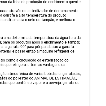
esso da linha de produção de enchimento quente
ssar através do esterilizador de derramamento
 da garrafa a alta temperatura do produto
econd), amacia o selo do tampão, e melhora o
zará uma determinada temperatura da água fora da
er, para os produtos após o enchimento e tampar,
 a garrafa 90° para pôr para baixo a garrafa,
terial, e passa então a máquina refrigerar de
tais como a circulação da esterilização do
ia que refrigera, e tem as vantagens da
zação atmosférica de várias bebidas engarrafadas,
arrafas do poliéster do ANIMAL DE ESTIMAÇÃO,
idas que contêm o vapor e a cerveja, garrafa de