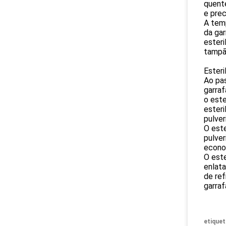
quent
e prec
A tem
da gar
esteri
tampão
Esteri
Ao pas
garraf
o este
esteri
pulver
O este
pulver
econo
O este
enlat
de ref
garraf
etiquet