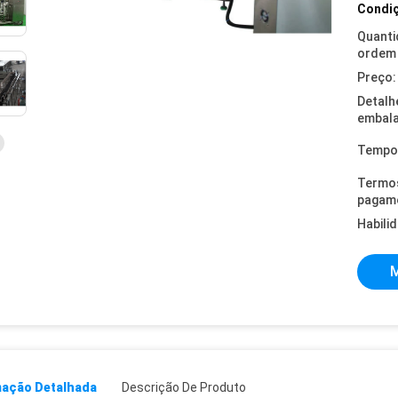
Condiç
Quanti
ordem 
Preço:
Detalh
embal
Tempo 
Termo
pagam
Habili
M
mação Detalhada
Descrição De Produto