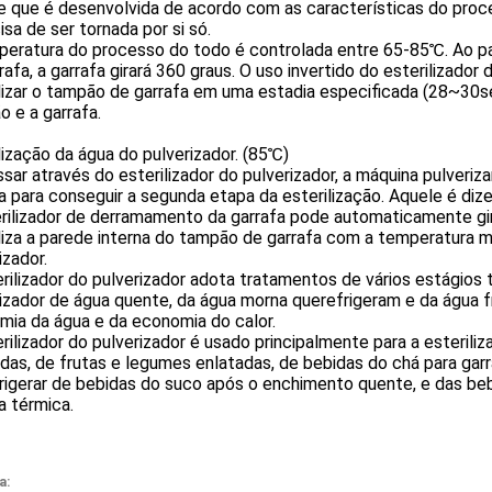
e que é desenvolvida de acordo com as características do proc
isa de ser tornada por si só.
peratura do processo do todo é controlada entre 65-85℃. Ao pa
rafa, a garrafa girará 360 graus. O uso invertido do esterilizador
lizar o tampão de garrafa em uma estadia especificada (28~30s
 e a garrafa.
lização da água do pulverizador. (85℃)
sar através do esterilizador do pulverizador, a máquina pulveri
a para conseguir a segunda etapa da esterilização. Aquele é diz
rilizador de derramamento da garrafa pode automaticamente girar
liza a parede interna do tampão de garrafa com a temperatura ma
izador.
rilizador do pulverizador adota tratamentos de vários estágios 
izador de água quente, da água morna querefrigeram e da água fr
mia da água e da economia do calor.
rilizador do pulverizador é usado principalmente para a esterili
adas, de frutas e legumes enlatadas, de bebidas do chá para g
rigerar de bebidas do suco após o enchimento quente, e das beb
a térmica.
a: