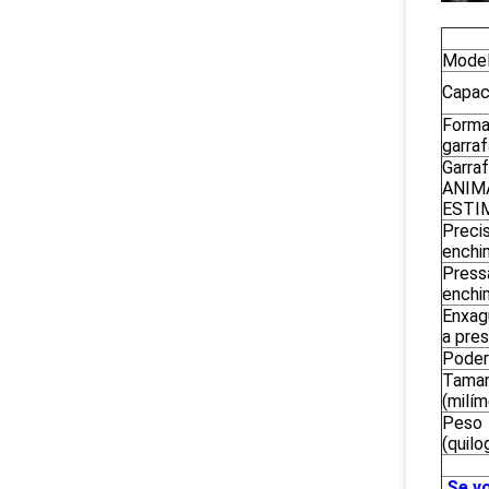
Mode
Capac
Forma
garraf
Garra
ANIM
ESTI
Preci
enchi
Press
enchi
Enxag
a pre
Poder
Tama
(milím
Peso
(quilo
Se vo