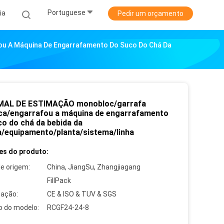
Portuguese
ia
Pedir um orçamento
u A Máquina De Engarrafamento Do Suco Do Chá Da
MAL DE ESTIMAÇÃO monobloc/garrafa
ica/engarrafou a máquina de engarrafamento
co do chá da bebida da
a/equipamento/planta/sistema/linha
es do produto:
de origem:
China, JiangSu, Zhangjiagang
FillPack
cação:
CE & ISO & TUV & SGS
 do modelo:
RCGF24-24-8