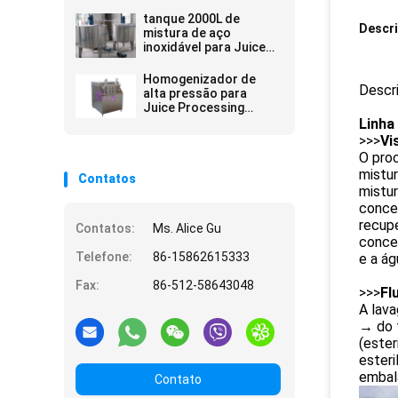
tanque 2000L de
Descr
mistura de aço
inoxidável para Juice
Processing Equipment
Homogenizador de
Descr
alta pressão para
Juice Processing
Equipment
Linha
>>>
Vi
O pro
mistur
Contatos
mistur
concen
recupe
Contatos:
Ms. Alice Gu
concen
Telefone:
86-15862615333
e a ág
Fax:
86-512-58643048
>>>
Fl
A lav
→ do 
(ester
esteri
embal
Contato