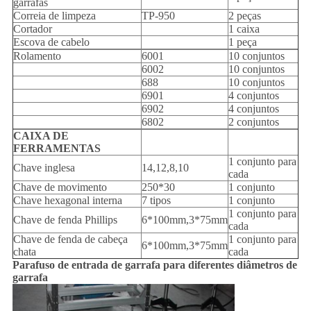
garrafas
Correia de limpeza
TP-950
2 peças
Cortador
1 caixa
Escova de cabelo
1 peça
Rolamento
6001
10 conjuntos
6002
10 conjuntos
688
10 conjuntos
6901
4 conjuntos
6902
4 conjuntos
6802
2 conjuntos
CAIXA DE
FERRAMENTAS
1 conjunto para
Chave inglesa
14,12,8,10
cada
Chave de movimento
250*30
1 conjunto
Chave hexagonal interna
7 tipos
1 conjunto
1 conjunto para
Chave de fenda Phillips
6*100mm,3*75mm
cada
Chave de fenda de cabeça
1 conjunto para
6*100mm,3*75mm
chata
cada
Parafuso de entrada de garrafa para diferentes diâmetros de
garrafa