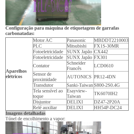
Configuração para máquina de etiquetagem de garrafas
carbonatadas:
Motor AC
Panasonic
MBDDT2210003
PLC
Mitsubishi
FX1S-30MR
Fotoeletricidade
SUNX Japão
CX442
Fotoeletricidade
SUNX Japão
FX301
Schneider
Contator
LCD0610
Francês
Aparelhos
Sensor de
elétricos
AUTONICS
PR12-4DN
proximidade
Transdutor
Sanki-Taiwan
S800-2S0.4G
Tela sensível ao
Esayview-
TK6070IH2
toque
Taiwan
Disjuntor
DELIXI
DZ47-2P20A
Relé auxiliar
DELIXI
HH54P-DC24
Imagens detalhadas
Túnel de encolhimento a vapor: