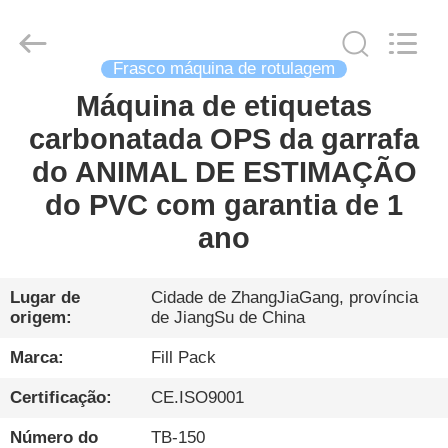
Zhangjiagang
City
FILL-
PACK
Machinery
Co.,
Frasco máquina de rotulagem
Ltd.
All
Máquina de etiquetas
CASA
Rights
Reserved.
carbonatada OPS da garrafa
PRODUTOS
do ANIMAL DE ESTIMAÇÃO
do PVC com garantia de 1
SOBRE
ano
NÓS
Lugar de
Cidade de ZhangJiaGang, província
origem:
de JiangSu de China
EXCURSÃO
DA
Marca:
Fill Pack
FÁBRICA
Certificação:
CE.ISO9001
Número do
TB-150