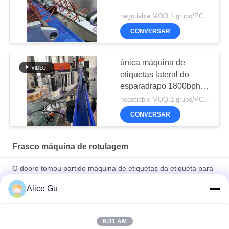
negotiable MOQ:1 grupo/PC para a máquina de etiquetas da garrafa de água
CONVERSAR
única máquina de
etiquetas lateral do
esparadrapo 1800bph
para a garrafa redonda
negotiable MOQ:1 grupo/PC para a bebida engarrafa a máquina de etiquetas
pequena
CONVERSAR
Frasco máquina de rotulagem
O dobro tomou partido máquina de etiquetas da etiqueta para
a precisão de vidro da garrafa de cerveja +/- 1mm
Alice Gu
PLC esparadrapo da máquina de etiquetas da garrafa de aço
inoxidável sistema controlado
6:31 AM
Máquina de etiquetas quadrada da garrafa com único lado