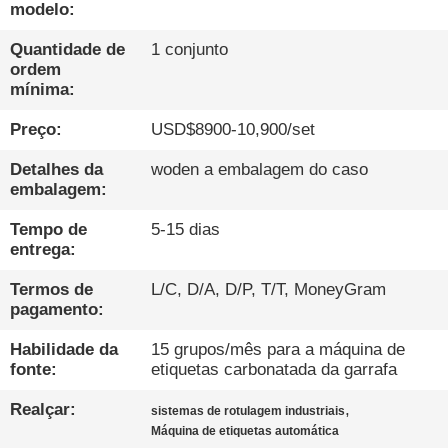
CONTROLE
modelo:
DA
Quantidade de
1 conjunto
QUALIDADE
ordem
mínima:
Preço:
USD$8900-10,900/set
CONTACTE-
NOS
Detalhes da
woden a embalagem do caso
embalagem:
NOTÍCIA
Tempo de
5-15 dias
entrega:
FALEM
Termos de
L/C, D/A, D/P, T/T, MoneyGram
pagamento:
AGORA.
Habilidade da
15 grupos/mês para a máquina de
fonte:
etiquetas carbonatada da garrafa
MAPA
Realçar:
,
sistemas de rotulagem industriais
DO
Máquina de etiquetas automática