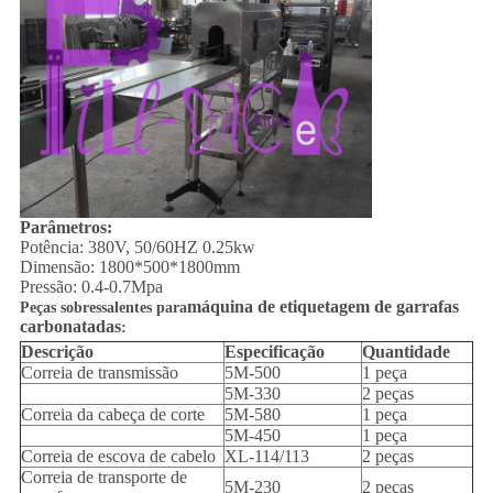
Parâmetros:
Potência: 380V, 50/60HZ 0.25kw
Dimensão: 1800*500*1800mm
Pressão: 0.4-0.7Mpa
máquina de etiquetagem de garrafas
Peças sobressalentes para
carbonatadas
:
Descrição
Especificação
Quantidade
Correia de transmissão
5M-500
1 peça
5M-330
2 peças
Correia da cabeça de corte
5M-580
1 peça
5M-450
1 peça
Correia de escova de cabelo
XL-114/113
2 peças
Correia de transporte de
5M-230
2 peças